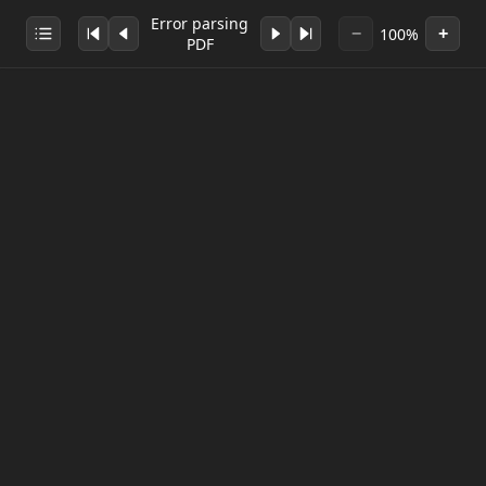
Error parsing
100%
−
+
PDF