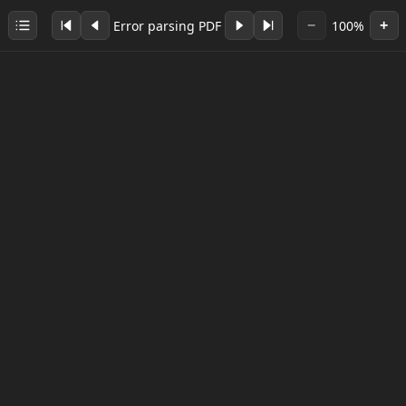
Error parsing PDF
100%
−
+