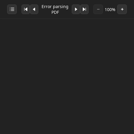
Error parsing
100%
−
+
PDF