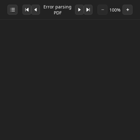
Error parsing
100%
−
+
PDF