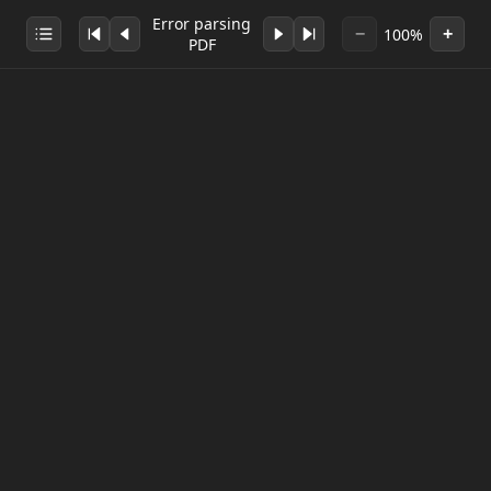
Error parsing
100%
−
+
PDF