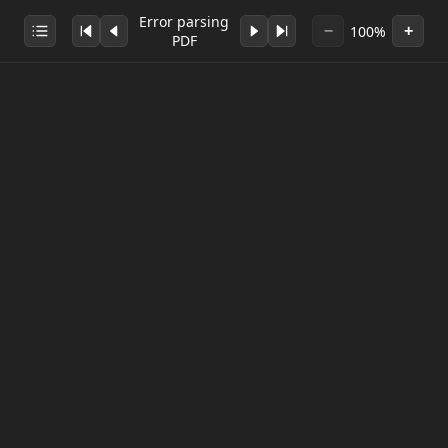
Error parsing
100%
−
+
PDF