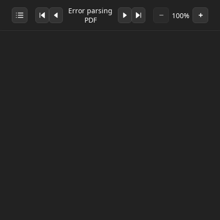
Error parsing
100%
−
+
PDF